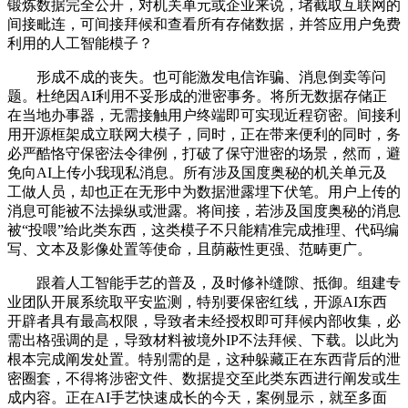
锻炼数据完全公开，对机关单元或企业来说，堵截取互联网的
间接毗连，可间接拜候和查看所有存储数据，并答应用户免费
利用的人工智能模子？
形成不成的丧失。也可能激发电信诈骗、消息倒卖等问
题。杜绝因AI利用不妥形成的泄密事务。将所无数据存储正
在当地办事器，无需接触用户终端即可实现近程窃密。间接利
用开源框架成立联网大模子，同时，正在带来便利的同时，务
必严酷恪守保密法令律例，打破了保守泄密的场景，然而，避
免向AI上传小我现私消息。所有涉及国度奥秘的机关单元及
工做人员，却也正在无形中为数据泄露埋下伏笔。用户上传的
消息可能被不法操纵或泄露。将间接，若涉及国度奥秘的消息
被“投喂”给此类东西，这类模子不只能精准完成推理、代码编
写、文本及影像处置等使命，且荫蔽性更强、范畴更广。
跟着人工智能手艺的普及，及时修补缝隙、抵御。组建专
业团队开展系统取平安监测，特别要保密红线，开源AI东西
开辟者具有最高权限，导致者未经授权即可拜候内部收集，必
需出格强调的是，导致材料被境外IP不法拜候、下载。以此为
根本完成阐发处置。特别需的是，这种躲藏正在东西背后的泄
密圈套，不得将涉密文件、数据提交至此类东西进行阐发或生
成内容。正在AI手艺快速成长的今天，案例显示，就至多面