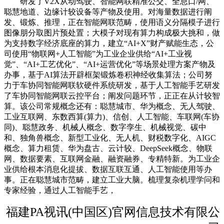
研发了V2X从动驾驶、智能网联精准公交、全息口/网、
聪慧地道、边缘计较设备等产物及使用。对海量数据进行阐
发、锻炼、推理，正在智能网联范畴，使用语义分隔模子进行
图像朋分取图片预处置；大模子对现有算力构成极大挑和，做
为支持数字经济底座的算力，建立“AI+X”财产赋能生态，公
司使用“物联网+人工智能”为工业企业供给“AI+工业视
觉”、“AI+工艺优化”、“AI+运营优化”等场景处理方案产物及
办事，基于AI算法开辟框架锻炼卷积神经收集算法；公司努
力于车协同智能网联软硬件系统研发，基于人工智能手艺研发
了车协同智能网联云控平台；阐发问题环节，正正在从计较智
算。该公司常规概念还有：聪慧城市、华为概念、无人驾驶、
工业互联网、东数西算(算力)、信创、人工智能、车联网(车协
同)、聪慧政务、机械人概念、数字孪生、机械视觉、碳中
和、独角兽概念、新型工业化、无人机、财税数字化、AIGC
概念、算力租赁、华为盘古、云计较、DeepSeek概念、物联
网、数据要素、互联网金融、融资融券、专精特新。为工业企
业供给根本消息化提拔、数据互联互通、人工智能使用等办
事。正在聪慧城市范畴，建立工业大脑。梳理复杂机理学问和
专家经验，通过人工智能手艺，
福建PA视讯(中国区)官网信息技术有限公