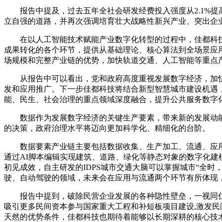
报告中提及，过去五年全社会研发经费投入强度从2.1%提高
立自强的道路，并再次强调培育壮大战略性新兴产业、突出企
在以人工智能技术赋能产业数字化转型的过程中，佳都科技
成果转化的各个环节，提供从基础理论、核心算法到全场景应
场规模和完整产业链的优势，加快轨道交通、人工智能等重点
从报告中可以看出，党和政府高度重视发展数字经济，加快
发和应用推广。下一步佳都科技将结合新型智慧城市建设机遇
能、民生、社会治理的重点领域深度融合，提升公共服务数字
数据作为发展数字经济的关键生产要素，带来新的发展动能，
的决策，政府治理水平将迈向更加科学化、精细化的台阶。
数据要素产业链主要包括数据收集、生产加工、流通、应用几
通过AI脚本编辑实现建筑、道路、绿化等静态对象的数字化
初见成效，自主研发的IDPS城市交通大脑可以掌握城市“全
驶、自动驾驶的领域，未来会在应用与流通两个环节有所体现
报告中提到，破除民营企业发展的各种隐性壁垒，一视同仁给
吸引更多民间资本参与国家重大工程和补短板项目建设,激发
天然的优势条件，佳都科技也期待着能够以长期深耕的核心技