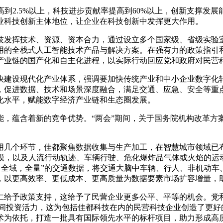
到2.5%以上，科技进步贡献率提高到60%以上，创新支撑发
业科技创新主体地位，让企业在科技创新中发挥更大作用。
发挥技术、资源、资本合力，通过设立多个国家级、省级实验室
用的全栈式人工智能技术产品与解决方案。在强有力的政策指引
产业链的国产化和自主化进程，以实际行动回应党和政府对民营
建设现代化产业体系，强调要加快传统产业和中小企业数字化转
，促进数据、技术和场景深度融合，满足交通、应急、安全等重
化水平，赋能数字经济产业链和生态圈发展。
蕴含着新的竞争优势。“两会”期间，关于国务院机构改革方
个环节，佳都聚焦数据收集与生产加工，在智慧城市领域已布局
建模，以及人流行动轨迹、车辆行驶、危化爆炸品气体或火焰的运
时，全域，全量”的交通数据，将交通大脑中车辆、行人、非机动
，以更高效率、更低成本、更高质量为数据要素市场扩容增量，
予政策支持，这给予了民营企业更多公平、平等的机会。党和
民间投资活力，这为包括佳都科技在内的民营科技企业创造了更好
术为依托，打造一批具有国际领先水平的标杆项目，助力形成高