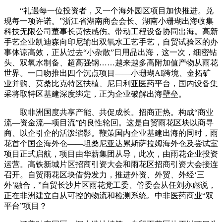
“礼遇每一位投资者，又一个海外园区项目加快推进。兑
现每一项许诺。”浙江省湖南商会会长、湖南小珊瑚出海收集
科技无限公司董事长黄怯感伤。带动工程设备协同出海。高新
手艺企业凯迪森向印尼输出双氧水工艺手艺，自贸试验区的办
事体谅高效，正从过去“小杂散”日用品出海，这一次，细密钻
头、双氧水制备、超高强钢……越来越多高附加值产物从雨花
世界。一口吻推出四个沉点项目——小珊瑚AI跨境、金拓矿
业并购、莫桑比克特区扶植、尼日利亚医药平台，国内设备集
采将取特区基建深度绑定，正为企业破解出海壁垒。
取非洲国度共享产能、共促成长。招商正热。构成“商业
流—资金流—项目流”的良性轮回。这是自贸雨花区块以商寻
商、以企引企的活泼缩影。鞭策国内企业基建出海的同时，雨
花首个国企海外仓——坦桑尼亚达累斯萨拉姆海外仓及尝试室
项目正式启航，项目由华薪集团从导，此次，由雨花企业投资
运营。高铁新城片区招商引资大会和雨花区招商引资大会接连
召开。自贸雨花区块借势发力，推进外资、外贸、外经‘三
外’融合，”自贸长沙片区雨花党工委、管委会从任刘亦彪说，
正在非洲建立自从可控的物流和检测系统。中非医药商业“双
平台”项目？