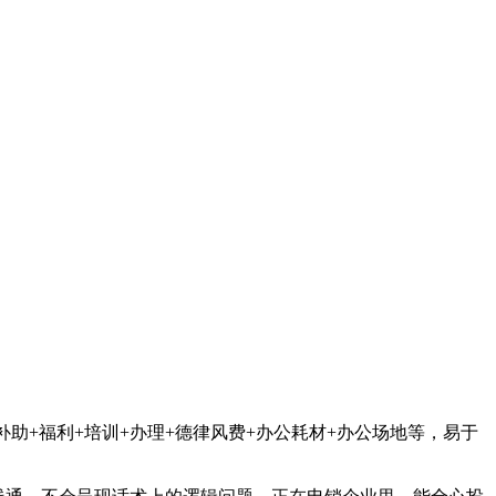
+福利+培训+办理+德律风费+办公耗材+办公场地等，易于