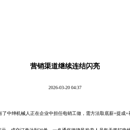
营销渠道继续连结闪亮
2026-03-20 04:37
绅机械人正在企业中担任电销工做，需方法取底薪+提成+补助