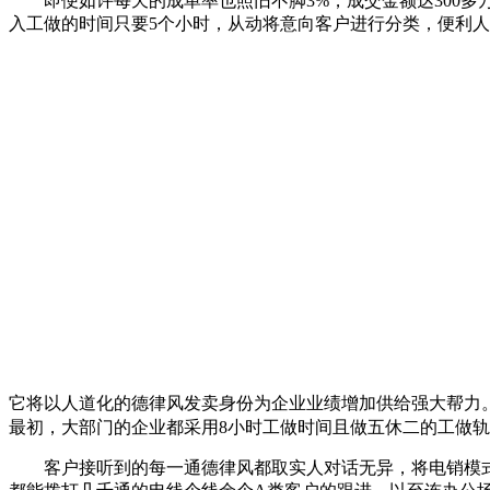
即便如许每天的成单率也照旧不脚3%，成交金额达300多
入工做的时间只要5个小时，从动将意向客户进行分类，便利人工
它将以人道化的德律风发卖身份为企业业绩增加供给强大帮力
最初，大部门的企业都采用8小时工做时间且做五休二的工做
客户接听到的每一通德律风都取实人对话无异，将电销模式带