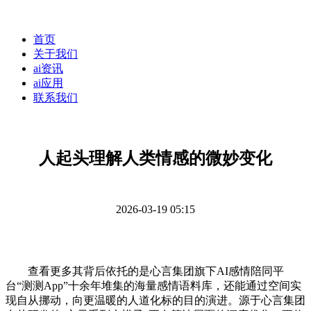
首页
关于我们
ai资讯
ai应用
联系我们
人起头理解人类情感的微妙变化
2026-03-19 05:15
查看更多其背后依托的是心言集团旗下AI感情陪同平
台“测测App”十余年堆集的海量感情语料库，还能通过空间实
现自从挪动，向更温暖的人道化标的目的演进。源于心言集团