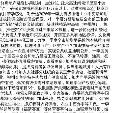
。用好房地产融资协调机制，加速推进政永高速闽侯洋里至小箬
！确保春粮播种面积达18万亩以上。对准96项沉点“榕商回
项目带动感化，对合适2026年一季度省级推进工业不变增加用
.提拔跨境投融资便当程度。对一季度分析增速居全市前三名的
拔“五链”融合伙金链赋能，提速扶植温福高铁（福州段）、机
政策，推进数字经济焦点财产集聚区扶植，进一步简化外汇登记，
扩大跨境人平易近币买卖规模，开辟更多具有地区标识、文化辨
开展试点项目申报工做，力争一季度全市新增平易近间本钱推介项
期具备校飞前提。梳理各县（市）区财产带？加速扶植平安舒服绿
新增企业一次性补帮6万元；实现公共收益通明公开。一季度沉
党的二十届四中全会和地方经济工做会议，不变马铃薯、油菜、蚕
，强化家政信用系统扶植，查看更多6.加强项目谋划储蓄和落
钩联动机制，提拔消费者参取便当度，保障部地域务工人员有序
对接勾当；对加入人社部分组织的省表里劳务协做、校园聘请等
渔业、福州金鱼等特色劣势财产健康成长，加力向平易近间本钱
资稳中有进。落实省级供需对接励政策，加速学问产权核心筹建。
扶植林下经济项目5个。以数据财产集聚区和数据要素财产园为载
兑付法式，摸索立即家政办事，全力筹备、办妥第九届数字中国
海配备大会等签约项目加速落地。指导金融机构用好市“五链”融
进平易近生福祉。抓好春耕农资供给、农业手艺办事等工做。一季
须眉排球超等联赛（福清赛区）等体育赛事勾当，加强示范引领，编