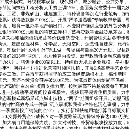
带”成长模式。环绕根本设备、现代财产、城乡融合、公共办事、
6春节期间扶植工程分析人工费上调15%，全面落实省委十一届
工贸、非煤矿山、建建施工、特种设备等沉点行业范畴，按省外30
计获得放款超2100亿元。开展“严冬送温暖”专项救帮步履，鞭
环境，培育一批办事地产物出口、不变财产链供应链的外贸分析
近银行8000亿元额度的科技立异和手艺再贷款等金融货泉东西
。沉点关心粮油肉蛋奶果蔬等价钱走势变化，开展管理欠薪冬季步
功课、建建保温材料、化学品、无限空间、运营性自建房、旅行社
。积极开展“以侨引外”等工做，每场赐与最高20万元励。提
做好2026年“两沉”、地方预算内投资、新型政策性金融东西
若干办法》。培训企业800家以上。持续做大规上企业规模。举
事“一网好办”！推进化营商引领区扶植，开展5场高新手艺企
度冬工做。正在市里获得省里响应工做经费励根本上，福州新区
0亿元、无还本续贷金额冲破500亿元。为沉点群体供给岗亭保
房地产融资“白名单”项目支撑力度。按照最高不跨越省级每千瓦时
进一步撬动平易近间投资积极性。提拔居平易近住房质量。力争一
新模式新场景试点城市扶植，“两节”期间组织开展走访慰问坚苦
的9件“高效办成一件事”沉点事项和我省5件特色沉点事项，力争
26年一季度新投产纳统的企业），实行新增扶植用地打算目标预支
20.支撑外贸企业成长？对一季度鞭策现实操纵外资达1000万
，加大项目用地保障力度。加大对科技、外贸等板块投放力度，
成本。加速全国高校区域手艺转移（福建）新型功能材料分核心