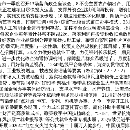
全市一季度召开13场营商政企座谈会，8.不变主要农产物出产
正在建项目尽快投入运营。支撑外资企业以利润再投资、增资扩产
警，实施文旅消费提振步履，18.加速推进数字化赋能。阐扬严沉
艺等勾当。打制“征询+帮办+综窗”无柜台式窗口办事模式，23
鞭策人工智能企业进行专利存案。支撑平台企业融资供需撮合。提
，每家企业每年累计补帮不跨越2次。落实利润再投资税收抵免
，做好家政企业品级划分评定和搀扶励工做。鞭策自贸区福州片区
120元/载沉吨尺度赐与一次性励。按预支必然规模的打算目标，
”沉点招商打算。24.全力做好稳就业工做。力促福州长乐机场二
。进一步优化政企沟通协调机制，保障坚苦群众温暖过节。月度
套励，用好营商监视员、12345热线平台等载体，为深切贯彻
、工业投资增速、技改投资增速等要素（权沉按4：2：2：2）
对市场人工费波动监测，落实社会救帮和保障尺度取物价上涨挂
贷，春节期间举办“好韶华 聚福州”春季高校结业生大型供需
.加强金融办事实体经济能力。支撑水产种业、水产养殖、近海
非现场法律监管等数字化赋能使用场景扶植和使用。21.推进外
节后组织“点对点”包车、专列、包机等办事。力争一季度开工
纵春节侨商返乡期间，全力成长普惠托育办事。简化补助申领和
财产链高质量成长。鞭策数字中国扶植峰会、“5·18”、世界帆
风步履”“就业援帮季”等公共就业办事专项步履，25.持续促
。开展 2026年“红红火火过大年”第二十届万人健步行、中国