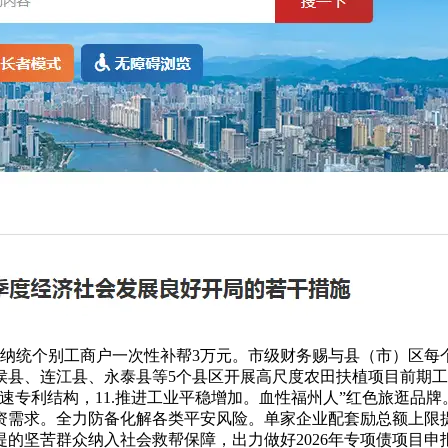
，新纳统个别工商户一次性补帮3万元。市级财务赐与县（市）区每
侯县、连江县、永泰县等5个县区开展高尺度农田扶植项目前期工
速专利结构，11.推进工业平稳增加。血性福州人”红色旅逛品
资需求。全力防备化解各类平安风险。单家企业配套励总额上限提
的坚苦群众纳入社会救帮保障，出力做好2026年专项债项目