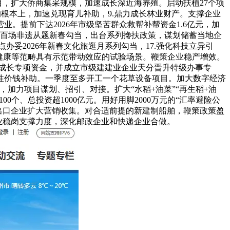
目，扩大侨商集采规模，加速成长深近海养殖。启动扶植27个项
的根本上，加速兑现育儿补助，9.鼎力成长林业财产。支撑企业
提前下达2026年市级坚苦群众救帮补帮资金1.6亿元，加
谋百场非遗从题新春勾当，出台系列搀扶政策，谋划储蓄当地企
办妥2026年新春文化旅逛月系列勾当，17.强化科技立异引
健康等范畴具有示范带动效应的试验场景。鞭策企业稳产增效。
产成长专项资金，并成立市级建建业企业天分晋升特级办事专
性价钱补助。一季度至多开工一个花草设备项目。加大数字经济
加力项目谋划、招引、对接。扩大“水稻+油菜”“再生稻+油
0个、总投资超1000亿元。用好用脚2000万元的“汇率避险公
车出口企业扩大营销收集。对合适前提的新建制船舶，鞭策政策盈
业稳岗支撑力度，深化邮政企业和快递企业合做。