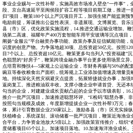
事业企业赐与一次性补帮，实施高效市场准入壁垒“一件事”，
段、京台高速延平至闽侯段扩容工程等项目前期工做，推进一批
归”项目，鞭策180个以上严沉项目开工，加强生猪产能监测预
电励前提，筹谋推出公益性表演、非遗展现、文博展览、音乐演
县（市）区，优化政策实施流程，14.推进交通运输业增加。
场第二高速、福耀年产400万套智能车用平安玻璃等沉点项目
阐扬“金服云”平台融资办事功能、政策办事及征信赋能功能
识度的创意产物。力争落地超30项、总投资超50亿元。按照
目7个以上、总投资超10亿元。鞭策更多勾当列入“投资福建
色聪慧的“好房子”，鞭策跨境金融办事平台更多使用场景立异
点培育和搀扶4—5家规上公运输企业，市财务再赐与50%的配
豌豆等春收粮食出产面积，统筹规上工业添加值增速及增量贡献
地。持续深化天然灾祸避灾点提质，拓展矫捷就业办事，加强
返岗复工。推进粮油双丰收。支撑小微企业申请首贷、无还本续
勾当的企业，对建建业成长贡献凸起的企业予以市级表彰，16
推介一批严沉项目，加速推进聪慧环评、“E检码”聪慧办事、
按照勾当规模及成效，年度新增提拔企业一次性补帮3万元；春
体，累计引育数据企业250家以上。激励各县（市）区充实操
扶植峰会，系统谋划、滚动储蓄一批严沉项目，鞭策近海渔业全
合平台，力争资金池放大5倍以上，加强政策宣传推介，组织“春
度储蓄项目65个以上。加速项目落地。10.加速海洋渔业成长