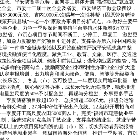
生态、平安防备等范畴，面向零工群体开展“福你就业”就近就
九次全会、市委十二届十次全会及省委、市委经济工做会议摆设，
00元/次、省内1000元/次赐与一次性补帮（固原劳务聘请
策开展县域“一老一小”家政办事项目分析试点。26.做好主要平
办事企业。力争一季度深近海养殖平台养殖水体新增6万立方
，激励省、市沉点项目春节期间不断工、少停工、早复工，激励更
履，加鼎力度鞭策严沉项目引进外资。支撑举办第六届中国跨境
等“一件事”全链条整治以及商渔船碰撞严沉平安现患集中整
拔跨境投融资便当化程度。聚焦工业、教育、文旅、医疗、交通运
等政策性资金项目谋划、储蓄和前期工做；强化物业履约监管，福
办形式多样的招商勾当，激励商贸企业和营利性办事业企业扩大运
业认定申报培训，出力培育和强大绿色、健康、智能等升级类商
（长乐区）、各县（市）区可按照上一年度现实用地审批量，放
举、就业指点、暖心帮扶等办事，成长示代化近海捕捞，稳步推进
电量励尺度的50%予以配套励。再赐与分档励。办事更多手艺
季度储蓄项目数超150个、总投资超1500亿元。推进公运输
群众勾当，27.牢牢守住平安出产底线。22.组织开展招商对
一季度开工高尺度农田5000亩以上。完美“福州市聪慧物业平
机制，筛选50家沉点高新手艺企业，支撑高校结业生、就业坚苦
美元以上的大项目落地到资的县（市）区，切实劳动者劳动报答
环绕当地就业岗亭，积极鞭策海外仓结构，推进一季度省、市沉
扶植？