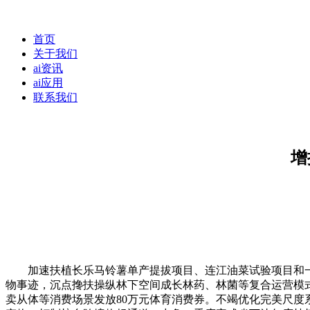
首页
关于我们
ai资讯
ai应用
联系我们
增
加速扶植长乐马铃薯单产提拔项目、连江油菜试验项目和一批
物事迹，沉点搀扶操纵林下空间成长林药、林菌等复合运营模
卖从体等消费场景发放80万元体育消费券。不竭优化完美尺度