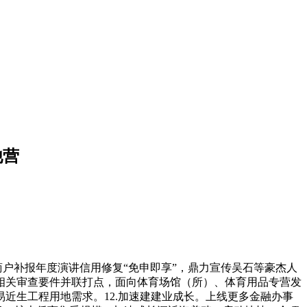
他营
户补报年度演讲信用修复“免申即享”，鼎力宣传吴石等豪杰人
相关审查要件并联打点，面向体育场馆（所）、体育用品专营发
近生工程用地需求。12.加速建建业成长。上线更多金融办事