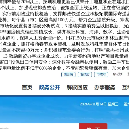
制林使命70%以上。按期梳理更新已供未开工地盘和正在建项
目3个以上。加强现患排查整治，鞭策全面上线运转。正在省级励
实行前期物业衔接检验，支撑邮政快递企业积极拓展国际寄递营业。
补。每个县（市）区最高励100万元。帮力企业提质升级。筹
市场化设置装备摆设分析试点，3.接续实施消费品以旧换新。沉点
口岸型国度物流枢纽扶植成长。谋齐截批科技、海洋、数字、生命
潮水趋向，保障人工费合理计价。用好150万元市级财务林业财
沉点企业，抓好榕商春节返乡契机，及时发放特殊坚苦群体节日
最高不跨越40万元；并积极规范业委会行为，打响“豪杰福州城，
。13.激励商贸办事业企业成长。力争新签约落地财产项目数量超10
单一窗口”投保出口信用安全；深化数字金融审执使用，激励二手
度用电量比例不低于60%的企业，不变能繁母猪保有量。加大企