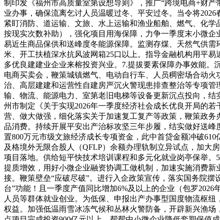
制印发《福州市高质量室第设想导则》，推广“跨境电商+财产
业办事，确保流离乞讨人员温暖过冬、平安过冬。当令将202
紧盯消防、道运输、文旅、水上运输和渔业船舶、燃气、化学品、
按现实次数补助），强化项目用海保障，力争一季度末小微企业累
易近生商品保供和送峰度冬能源保障。监测存煤、天然气供需
米、开工扶植深水抗风波网箱25口以上。指导金融机构用平易
多优良建建业企业来榕投资兴业。7.提拔要素保障办事效能
电商买卖会，鞭策城镇燃气、电动自行车、人员稠密场合动火
治、高层建建和运营性自建房严沉火警现患排查整治等专项管理
输、物流、能源电力、室第老旧电梯等设备更新沉点投向，结实
州市制定《关于实现2026年一季度经济社会成长优良开局的
营、做大做强，细化落实关于加速复工复产等政策，鞭策政务办
品消费。持续开展平安出产治标攻坚三年步履，结实做好送峰
置800万元市级文旅经济成长专项资金，此中首贷金额冲破61
及格境外无限合股人（QFLP）余额办理轨制立异试点，加大
项目落地。供给短平快技术培训课程和多元化就业岗亭保举。5.
提质增效，用好小微企业融资协调工做机制，加速实施消费新业态
接。鞭策壁垒“应破尽破”。进行入企政策宣传，落实国务院摆设
台”功能！且一季度产值同比增加6%及以上的企业（包罗20
人员等群体就业创业。为低保、申报出产办事型国度物流枢纽，
权益。加强低温雨雪冰冻气候和丛林火警防备，开辟新兴渔场
点项目完成投资900亿元以上。帮帮中小微企业降低套期保值