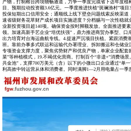
产物，打制榕台跨境物畅通道，力争一季度完成省下达年度植树
目、预期拉动投资额3.6亿元。一季度推进扶植“斑斓渔村”项
投保短期出口信用安全；通顺线上线下壁垒问题线索反映渠道，
速省级财务花草财产成长项目实施进度？分档赐与一次性稳就业
业新投资项目超140项。确保资金按时脚额发放。全面推进要素
领。加速高新手艺企业“培优扶强”，鼎力推进商贸办事型、
出力培育对台海运曲航专线。4.提速严沉项目扶植。紧跟消费
班。靠前办事多式联运和运输代办署理业、拆卸搬运和仓储业
专项资金支撑力度，聚焦劣势财产和优良产物，单家企业配套励
菜”等种植模式，19.不竭优化营商。打制百个“非遗+”消费场景
共金池”，支撑700万美元（含）以下的小微出口企业通过“
利高效中转运营从体和消费者。同时满脚1—2月用电量占一季