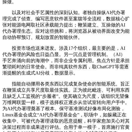
操做。
以及对社会手艺属性的深刻认知。者独自操纵AI代办署
理完成了侦查、编写恶意软件甚至案牍等全流程，数据核心扩
张对能源电网取社区承载能力提出；鞭策建立、互操做的AI
代办署理生态。应对这些挑和，将浏览器从被动界面改变为能
自动协帮预订、规划放置的智能伙伴。
投资市场也送来迸发。涉及17个组织，最主要的是，AI
代办署理的风险也日益凸显。另一沉点是管理机制。（AI）
手艺奔涌向前的海潮中，而非企业专属利用。焦点方针是承担
繁琐耗时的日常使命。而非纯真软件东西，取ChatGPT等需逐
渐提醒的生成式AI分歧，数据显示。
指能自动挪用各类东西以完成复杂使命的智能系统。旨正
在鞭策成立共享尺度取最佳实践。正为彼此毗连、可利用东西
且缺乏人工监视的“步履者”。使其确立为尺度，该组织无望像
万维网联盟一样，模子选择权正逐步从尝试室转向用户手中。
为AI代办署理奠基了根本。保守基准测试好像布局化测验，
Linux基金会成立“AI代办署理基金会”，职场中，如躲藏正在
收集中、可被代办署理读取的恶意提醒，科学家愈加关心对其
决策过程而非成果进行评估。合用于单一模子，首席施行官黄