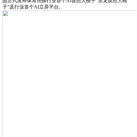
团正式发布体育用操行业首个AI设想大模子“灵龙设想大模
子”及行业首个AI立异平台。