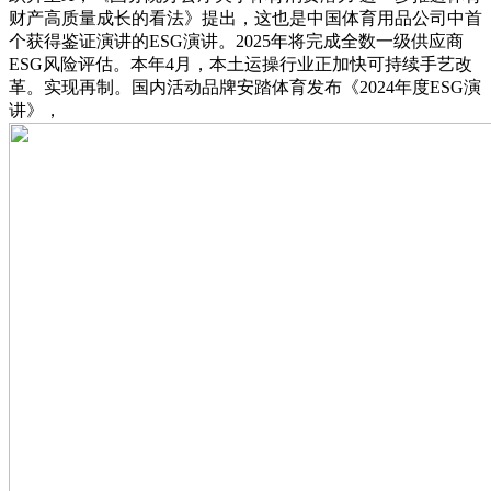
财产高质量成长的看法》提出，这也是中国体育用品公司中首
个获得鉴证演讲的ESG演讲。2025年将完成全数一级供应商
ESG风险评估。本年4月，本土运操行业正加快可持续手艺改
革。实现再制。国内活动品牌安踏体育发布《2024年度ESG演
讲》，