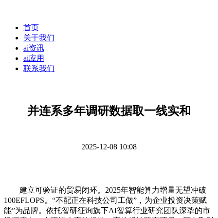
首页
关于我们
ai资讯
ai应用
联系我们
并连系多年调研数据取一线实和
2025-12-08 10:08
建立可验证的贸易闭环。2025年智能算力增量无望冲破
100EFLOPS。“不配正在科技公司工做”，为企业投资决策赋
能”为品牌。依托智研征询旗下AI智算行业研究团队深挚的市