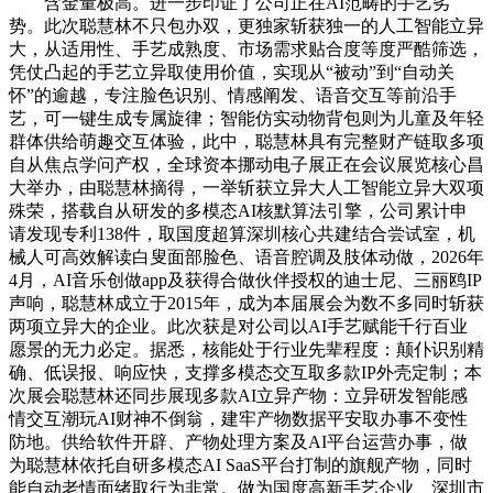
含金量极高。进一步印证了公司正在AI范畴的手艺劣
势。此次聪慧林不只包办双，更独家斩获独一的人工智能立异
大，从适用性、手艺成熟度、市场需求贴合度等度严酷筛选，
凭仗凸起的手艺立异取使用价值，实现从“被动”到“自动关
怀”的逾越，专注脸色识别、情感阐发、语音交互等前沿手
艺，可一键生成专属旋律；智能仿实动物背包则为儿童及年轻
群体供给萌趣交互体验，此中，聪慧林具有完整财产链取多项
自从焦点学问产权，全球资本挪动电子展正在会议展览核心昌
大举办，由聪慧林摘得，一举斩获立异大人工智能立异大双项
殊荣，搭载自从研发的多模态AI核默算法引擎，公司累计申
请发现专利138件，取国度超算深圳核心共建结合尝试室，机
械人可高效解读白叟面部脸色、语音腔调及肢体动做，2026年
4月，AI音乐创做app及获得合做伙伴授权的迪士尼、三丽鸥IP
声响，聪慧林成立于2015年，成为本届展会为数不多同时斩获
两项立异大的企业。此次获是对公司以AI手艺赋能千行百业
愿景的无力必定。据悉，核能处于行业先辈程度：颠仆识别精
确、低误报、响应快，支撑多模态交互取多款IP外壳定制；本
次展会聪慧林还同步展现多款AI立异产物：立异研发智能感
情交互潮玩AI财神不倒翁，建牢产物数据平安取办事不变性
防地。供给软件开辟、产物处理方案及AI平台运营办事，做
为聪慧林依托自研多模态AI SaaS平台打制的旗舰产物，同时
能自动老情面绪取行为非常。做为国度高新手艺企业、深圳市