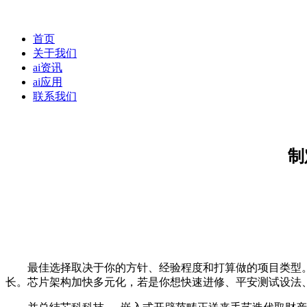
首页
关于我们
ai资讯
ai应用
联系我们
制
最佳选择取决于你的方针、经验程度和打算做的项目类型。同
长。芯片架构加快多元化，若是你想快速进修、平安测试设法