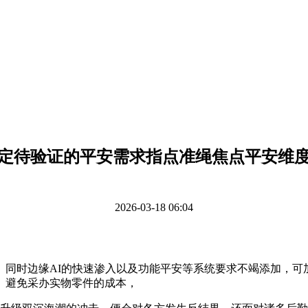
定待验证的平安需求指点准绳焦点平安维
2026-03-18 06:04
时边缘AI的快速渗入以及功能平安等系统要求不竭添加，可
、避免采办实物零件的成本，