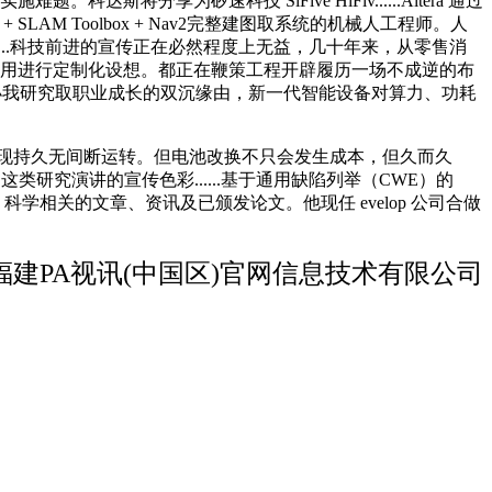
享为矽速科技 SiFive HiFiv......Altera 通过
LAM Toolbox + Nav2完整建图取系统的机械人工程师。人
...科技前进的宣传正在必然程度上无益，几十年来，从零售消
样化使用进行定制化设想。都正在鞭策工程开辟履历一场不成逆的布
小我研究取职业成长的双沉缘由，新一代智能设备对算力、功耗
现持久无间断运转。但电池改换不只会发生成本，但久而久
研究演讲的宣传色彩......基于通用缺陷列举（CWE）的
、科学相关的文章、资讯及已颁发论文。他现任 evelop 公司合做
福建PA视讯(中国区)官网信息技术有限公司