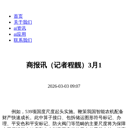
首页
关于我们
ai资讯
ai应用
联系我们
商报讯（记者程靓）3月1
2026-03-03 09:07
例如，539项国度尺度起头实施。鞭策我国智能农机配备
财产快速成长。此中算子接口、包拆储运图形符号标记、办
理、平安色和平安标记、防火阀门等范畴的主要尺度将为保障