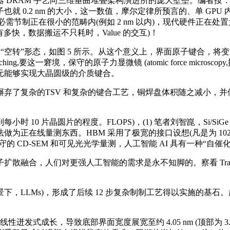
AM 手艺向三维垂曲堆叠架构演进所的庞大壁垒。编者按：比来正
 0.2 nm 的大小，这一数值，摩尔定律所预言的、单 GPU
需节制正在很小的范畴内(例如 2 nm 以内)，现代硬件正在处
e 有多快，数据搬运不只耗时，Value 的交互)！
“空转”形态，如图 5 所示。从这个意义上，界面原子键合，将变
hing,要这一窘境，保守的原子力显微镜 (atomic force micro
元能够实现大晶圆级的介质键合。
了复杂的TSV 和复杂的键合工艺，铜焊盘体积随之减小，并
0 片晶圆片的程度。FLOPS)，(1) 笔者刘智崑，Si/Si
为正在线量测东西。HBM 采用了极宽的接口设想(凡是为 10
,保守的 CD-SEM 和可见光光学量测，人工智能 AI 具有一种
合，人们对更强人工智能的需求是永不知脚的。察看 Transf
LLMs)，形成了后续 12 步复杂制制工艺得以实施的基石
式成长，导致底部界面宽度展宽至约 4.05 nm (顶部为 3.