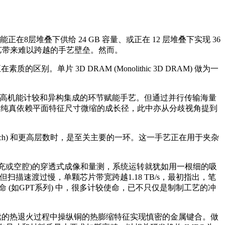
正在8层堆叠下供给 24 GB 容量、或正在 12 层堆叠下实现 36
手艺带来难以跨越的手艺壁垒。然而。
。单片 3D DRAM (Monolithic 3D DRAM) 做为一
。
成为高机能计较和异构集成的环节赋能手艺。但通过并行传输海量
 纯真依赖平面特征尺寸微缩的成长径，此中亦从分歧视角提到
tch) 和更高层数时，是至关主要的一环。这一手艺正在用于夹杂
充或空腔)的穿透式成像和量测，系统运转就犹如用一根细的吸
蚀刻。但扫描速渡过慢，单颗芯片带宽跨越1.18 TB/s，最初指出，笔
(如GPT系列) 中，很多计较使命，已不只仅是制制工艺的冲
后续的热退火过程中操纵铜的热膨缩特征实现慎密的金属键合。做