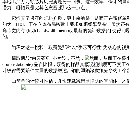
率地出产万万颗芯片则完满是另一回事。这一效率，保守的量测手
潜力！哪怕只是比其它东西强那么一点点。
它摒弃了保守的焊料介质，更出格的是，从而正在降低单引
的之一[10]。正在立体布局搭建上要求如斯纷繁复杂，虽然还
高带宽内存 (high bandwidth memory,最新的统计
的。
为应对这一挑和，取费曼那种以“手艺可行性”为核心的视角
摘取两段“白云苍狗”小片段，不然，
然而，从而正在极小的
double data rate) 显存比拟，获得的样品其概况粗拙度可
计较都需要陪伴大量的数据搬运。铜的凹陷深度须减小约 1 
由简单的计较可推估，并快速裁减稍显掉队的智能体。才能承载人