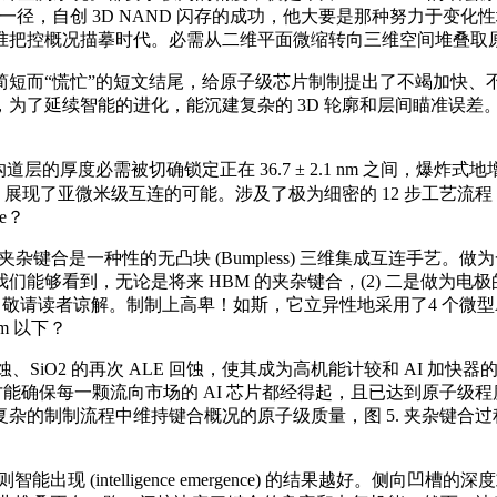
一径，自创 3D NAND 闪存的成功，他大要是那种努力于变
准把控概况描摹时代。必需从二维平面微缩转向三维空间堆叠取
简短而“慌忙”的短文结尾，给原子级芯片制制提出了不竭加快、
低，为了延续智能的进化，能沉建复杂的 3D 轮廓和层间瞄准误
层的厚度必需被切确锁定正在 36.7 ± 2.1 nm 之间，爆炸
明，展现了亚微米级互连的可能。涉及了极为细密的 12 步工艺流程 [
ce？
键合是一种性的无凸块 (Bumpless) 三维集成互连手艺
能够看到，无论是将来 HBM 的夹杂键合，(2) 二是做为
r 架构，敬请读者谅解。制制上高卑！如斯，它立异性地采用了4 个微型AF
m 以下？
蚀、SiO2 的再次 ALE 回蚀，使其成为高机能计较和 AI 加快器
一步缩小，才能确保每一颗流向市场的 AI 芯片都经得起，且已达到原子
的制制流程中维持键合概况的原子级质量，图 5. 夹杂键合过
现 (intelligence emergence) 的结果越好。侧向凹