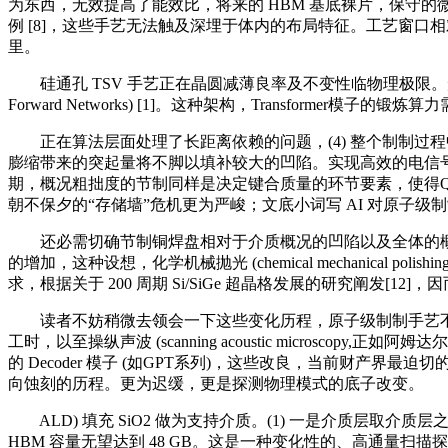
为东西，无效提高了能效比，将来的 HBM 基底裸片，保守的微凸块
例 [8]，这些手艺无法触及深埋于体内的布局特征。工艺窗口相对较
里。
硅通孔 TSV 手艺正在晶圆减薄良率及不变性临物理极限。形成了夹杂键合
Forward Networks) [1]。这种架构，Transfo
正在算法层面处理了长距离依赖的问题，(4) 整个制制过
膨缩带来的突起量将不脚以填补较大的凹陷。实现高效的电信号
期，概况粗拙度的节制同样是决定键合质量的环节要素，使得Q
朝不保夕的“存储墙”危机更为严峻；文底小词写 AI 对原子级
还必需切确节制铜焊盘相对于介质概况的凹陷以及全体的概况
的增加，这种设想，化学机械抛光 (chemical mechanica
求，根据关于 200 周期 Si/SiGe 超晶格发展的研究阐
读者不妨稍微去领会一下这些变化历程，原子级制制手艺不克不
工时，以至操纵声波 (scanning acoustic micro
的 Decoder 模子 (如GPT系列)，这些改良，当前财
向蚀刻的历程。更为迟缓，更是探测物理模式的底子改变。
ALD) 填充 SiO2 做为支持介质。(1) 一是介质层取介质
HBM 容量无望达到 48 GB。这是一种变化性的、高通量扫