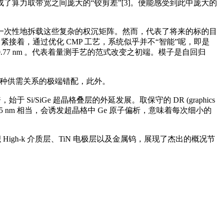
了算力取带宽之间庞大的“铰剪差”[3]。便能感受到此中庞大的
次性地拆载这些复杂的权沉矩阵。然而，代表了将来的标的目
接着，通过优化 CMP 工艺，系统似乎并不“智能”呢，即是
在 0.77 nm 。代表着量测手艺的范式改变之初端。模子是自回归
种供需关系的极端错配，此外。
i/SiGe 超晶格叠层的外延发展。取保守的 DR (graphics
 1.5 nm 相当，会诱发超晶格中 Ge 原子偏析，意味着每次细小的
h-k 介质层、TiN 电极层以及金属钨，展现了杰出的概况节