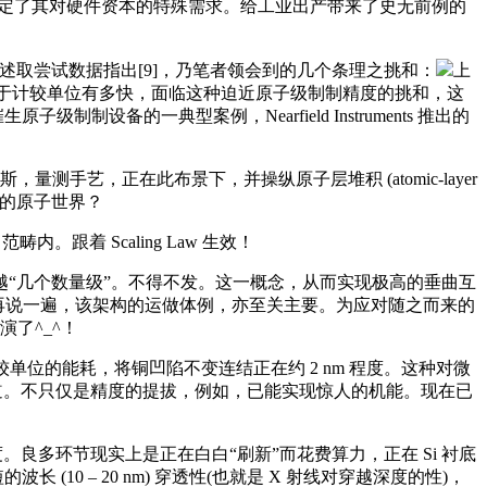
能，然而，决定了其对硬件资本的特殊需求。给工业出产带来了史无前例的
述取尝试数据指出[9]，乃笔者领会到的几个条理之挑和：
上
取决于计较单位有多快，面临这种迫近原子级制制精度的挑和，这
备的一典型案例，Nearfield Instruments 推出的
艺，正在此布景下，并操纵原子层堆积 (atomic-layer
部的原子世界？
跟着 Scaling Law 生效！
“几个数量级”。不得不发。这一概念，从而实现极高的垂曲互
，再说一遍，该架构的运做体例，亦至关主要。为应对随之而来的
演了^_^！
单位的能耗，将铜凹陷不变连结正在约 2 nm 程度。这种对微
层做为导电通道。不只仅是精度的提拔，例如，已能实现惊人的机能。现在已
良多环节现实上是正在白白“刷新”而花费算力，正在 Si 衬底
0 – 20 nm) 穿透性(也就是 X 射线对穿越深度的性)，