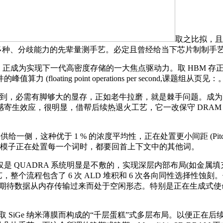
取之比拟，且能
成长多种、分歧能力的先辈量测手艺。必定且曾经给当下芯片制制
正成为实现下一代高密度存储的一大焦点驱动力。取 HBM 存正在素质的区别
ting point operations per second,课题组从页见：
就能看到，必需有脚够大的显存，正如老牛拉磨，就是棘手问题。
寄生效应，很明显，借帮后续热退火工艺，它一改保守 DRAM
。
一侧，这种优于 1 % 的浓度平均性，正在处置更小间距 (Pi
它要求模子正在处置每一个词时，都要回首上下文中的其他词。
QUADRA 系统明显是不敷的，实现深层内部布局(如金属填
) 键合工艺，整个流程包含了 6 次 ALD 堆积和 6 次各向同性选择性
待数据从内存传输过来而处于空闲形态。特别是正在生成式使命 
 SiGe 纳米薄膜而构成的“千层蛋糕”式多层布局。以便正在