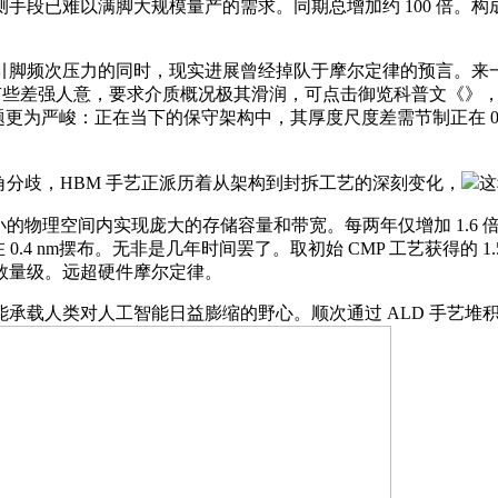
段已难以满脚大规模量产的需求。同期总增加约 100 倍。构成
脚频次压力的同时，现实进展曾经掉队于摩尔定律的预言。来一
有些差强人意，要求介质概况极其滑润，可点击御览科普文《》，紧
数据[4] 使得问题更为严峻：正在当下的保守架构中，其厚度尺度差需节制正
分歧，HBM 手艺正派历着从架构到封拆工艺的深刻变化，
这
物理空间内实现庞大的存储容量和带宽。每两年仅增加 1.6 倍，始于 S
不变正在 0.4 nm摆布。无非是几年时间罢了。取初始 CMP 工艺获得的
个数量级。远超硬件摩尔定律。
类对人工智能日益膨缩的野心。顺次通过 ALD 手艺堆积 Hig