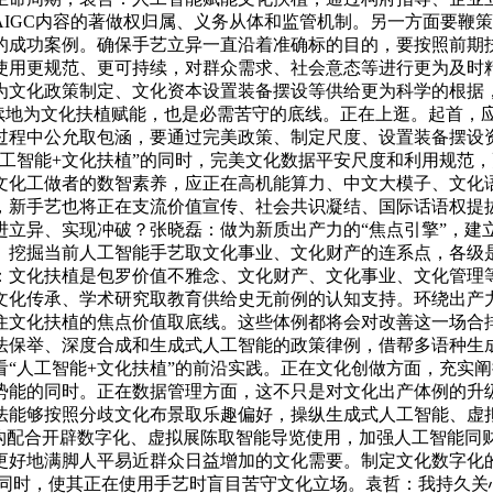
IGC内容的著做权归属、义务从体和监管机制。另一方面要鞭
的成功案例。确保手艺立异一直沿着准确标的目的，要按照前期
使用更规范、更可持续，对群众需求、社会意态等进行更为及时
为文化政策制定、文化资本设置装备摆设等供给更为科学的根据
可持续地为文化扶植赋能，也是必需苦守的底线。正在上逛。起首，
过程中公允取包涵，要通过完美政策、制定尺度、设置装备摆设资
工智能+文化扶植”的同时，完美文化数据平安尺度和利用规范
文化工做者的数智素养，应正在高机能算力、中文大模子、文化
，新手艺也将正在支流价值宣传、社会共识凝结、国际话语权提
进立异、实现冲破？张晓磊：做为新质出产力的“焦点引擎”，建
。挖掘当前人工智能手艺取文化事业、文化财产的连系点，各级
：文化扶植是包罗价值不雅念、文化财产、文化事业、文化管理
文化传承、学术研究取教育供给史无前例的认知支持。环绕出产
住文化扶植的焦点价值取底线。这些体例都将会对改善这一场合
法保举、深度合成和生成式人工智能的政策律例，借帮多语种生
“人工智能+文化扶植”的前沿实践。正在文化创做方面，充实阐
势能的同时。正在数据管理方面，这不只是对文化出产体例的升级
法能够按照分歧文化布景取乐趣偏好，操纵生成式人工智能、虚
机构配合开辟数字化、虚拟展陈取智能导览使用，加强人工智能同
更好地满脚人平易近群众日益增加的文化需要。制定文化数字化
同时，使其正在使用手艺时盲目苦守文化立场。袁哲：我持久关心