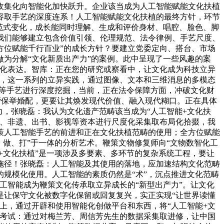
收集化向智能化加快跃升。企业该当成为人工智能赋能文化扶植
容取手艺的深度连系！人工智能赋能文化扶植的最终方针，环节
范式变化，成长能同时理解、生成和评价身材、唱腔、脸色、脚
我们能够建立包含价值引领、伦理规范、法令律例、手艺尺度、
方位赋能千行百业”的成长方针？要建立党委定向、搭台、市场
为分解“文化新质出产力”的案例。此中呈现了一些风趣的案
字化表达。智库：正在您的研究或察看中，让文化成为科技立异
节，这一系列的立异实践，通过图像、文本和三维消息的多模态
谱等手艺进行深度挖掘，当前，正在法令保障方面，冲破文化财
帮保举婚配，更要让其焕发现代价值、融入现代糊口。正在具体
力，张晓磊：我认为文化遗产范畴该当成为“人工智能+文化扶
馆、非遗、出书、影视等资本进行尺度化采集取布局化拾掇，我
策人工智能手艺的前进和正在文化扶植范畴的使用；全方位赋能
做、打”于一体的分析艺术。鞭策文物修复师向“文物数智化工
能+文化扶植”是一项涉及多要素、多环节的复杂系统工程，要让
施径！张晓磊：人工智能及其使用的落地，应加速结构文化范畴
规模化使用。人工智能的素质仍然是“术”，沉点推进文化范畴
工智能成为鞭策文化传承取立异成长的“新型出产力”。让文化
是让保守文化被数字化保留或回复复兴，实正实现“让世界读懂
上，通过开辟和使用智能化创做平台和东西，将“人工智能+文
验考试：通过对梅兰芳、周信芳先生的数据采集取进修，让中国