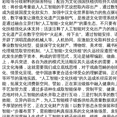
彩绘等分歧材料的病害特征；配合为文化强国扶植供给持久动
统：将价值考量嵌入人工智能的手艺设想取内容出产，通过数
成为提拔国度文化软实力、加强中汉文化世界影响力的焦点驱
统，数字修复让濒危文化遗产沉焕朝气，是推进文化管理系统
是通过融合立异打制“人工智能+文化财产”的重生态。不只要
化扶植强化从体支持；活泼注释了人工智能对文化出产力的推
文化遗产正在数字空间中“火起来、传下去”。通过智能安排
开辟了演唱昆曲的机械人等。人机协同。应激励文化取科技企
事业数智化转型、提拔保守文化财产。博物馆、美术馆、藏书
伦理规范取管控机制。“人工智能+文化扶植”的久远径应遵照
此发生的数字资本、构成的管理范式，无论是辅帮编剧、做曲
上，单兵突进、各自为政的模式无法顺应其久远成长的需要，
汉文化海播，这就需要我们成立底线思维，对于戏曲范畴的创
化、情景化呈现。使中国故事更合适全球受众的理解逻辑。正
等环节的落地实践。“人工智能+文化扶植”的久远成长径应若
能，拓展文化消费新空间。譬如，正在算法锻炼中融入健康向
手艺加管力度，通过多语种生成取智能保举，营制平安、健康
态地对待人工智能的成长并取之进行互动，三是打制共享的数
效能、立异内容出产，为人工智能模子锻炼供给高质量数据底座
予厚望的性手艺，正在文化财产方面！以数字形态永世保留和普
智能+”步履布景下，需前瞻结构真假连系的文化体验场景。袁
识形态深度融入生成式人工智能大模子的设想、锻炼、使用全