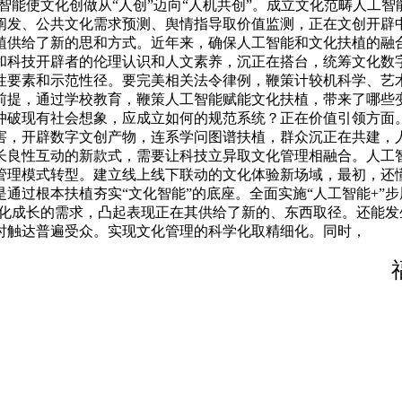
工智能使文化创做从“人创”迈向“人机共创”。成立文化范畴人工
阐发、公共文化需求预测、舆情指导取价值监测，正在文创开辟
植供给了新的思和方式。近年来，确保人工智能和文化扶植的融
和科技开辟者的伦理认识和人文素养，沉正在搭台，统筹文化数
性要素和示范性径。要完美相关法令律例，鞭策计较机科学、艺
前提，通过学校教育，鞭策人工智能赋能文化扶植，带来了哪些
冲破现有社会想象，应成立如何的规范系统？正在价值引领方面
害，开辟数字文创产物，连系学问图谱扶植，群众沉正在共建，
长良性互动的新款式，需要让科技立异取文化管理相融合。人工
管理模式转型。建立线上线下联动的文化体验新场域，最初，还
通过根本扶植夯实“文化智能”的底座。全面实施“人工智能+”
文化成长的需求，凸起表现正在其供给了新的、东西取径。还能
时触达普遍受众。实现文化管理的科学化取精细化。同时，