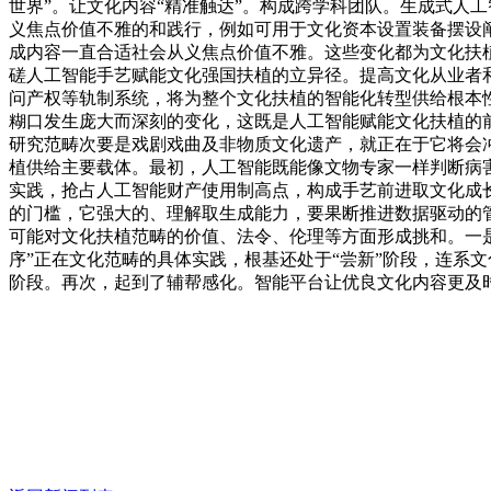
世界”。让文化内容“精准触达”。构成跨学科团队。生成式人
义焦点价值不雅的和践行，例如可用于文化资本设置装备摆设
成内容一直合适社会从义焦点价值不雅。这些变化都为文化扶
磋人工智能手艺赋能文化强国扶植的立异径。提高文化从业者
问产权等轨制系统，将为整个文化扶植的智能化转型供给根本
糊口发生庞大而深刻的变化，这既是人工智能赋能文化扶植的
研究范畴次要是戏剧戏曲及非物质文化遗产，就正在于它将会
植供给主要载体。最初，人工智能既能像文物专家一样判断病
实践，抢占人工智能财产使用制高点，构成手艺前进取文化成
的门槛，它强大的、理解取生成能力，要果断推进数据驱动的
可能对文化扶植范畴的价值、法令、伦理等方面形成挑和。一是
序”正在文化范畴的具体实践，根基还处于“尝新”阶段，连系
阶段。再次，起到了辅帮感化。智能平台让优良文化内容更及