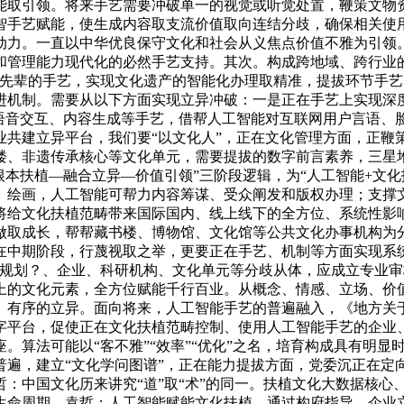
能取引领。将来手艺需要冲破单一的视觉或听觉处置，鞭策文物
智手艺赋能，使生成内容取支流价值取向连结分歧，确保相关使
动力。一直以中华优良保守文化和社会从义焦点价值不雅为引领
和管理能力现代化的必然手艺支持。其次。构成跨地域、跨行业
有先辈的手艺，实现文化遗产的智能化办理取精准，提拔环节手
进机制。需要从以下方面实现立异冲破：一是正在手艺上实现深度
、语音交互、内容生成等手艺，借帮人工智能对互联网用户言语、
业共建立异平台，我们要“以文化人”，正在文化管理方面，正鞭
楼、非遗传承核心等文化单元，需要提拔的数字前言素养，三星
“根本扶植—融合立异—价值引领”三阶段逻辑，为“人工智能+文
、绘画，人工智能可帮力内容筹谋、受众阐发和版权办理；支撑
将给文化扶植范畴带来国际国内、线上线下的全方位、系统性影
做取成长，帮帮藏书楼、博物馆、文化馆等公共文化办事机构为
在中期阶段，行蔑视取之举，更要正在手艺、机制等方面实现系
何规划？、企业、科研机构、文化单元等分歧从体，应成立专业
上的文化元素，全方位赋能千行百业。从概念、情感、立场、价
、有序的立异。面向将来，人工智能手艺的普遍融入，《地方关
字平台，促使正在文化扶植范畴控制、使用人工智能手艺的企业
。算法可能以“客不雅”“效率”“优化”之名，培育构成具有明
遍，建立“文化学问图谱”，正在能力提拔方面，党委沉正在定向
哲：中国文化历来讲究“道”取“术”的同一。扶植文化大数据核
生命周期，袁哲：人工智能赋能文化扶植，通过构府指导、企业