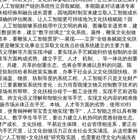
策人工智能财产链的系统性立异取赋能。本期圆桌对话邀请专家
扶植经验和融合成长需要，因地因时制宜来建立取人工智能成长
精确的评估阐发。让人工智能更可持续地为文化扶植赋能？因
，人工智能能够系统梳理中汉文明的典籍、图像取非遗资本，建
应数据资本，建立“数字丝绸之”文化系统。最终，鞭策文化创做
本，要鞭策人工智能贯穿“—展现——立异”全链条赋能文化扶
，更是鞭策文化事业立异取文化焦点价值系统建立的主要力量。
语义理解等方面实现冲破，要实现从手艺赋能到价值创制的全面
拔等方面构成劣势。建立手艺、人才、机制、、等一体化的创重
立、共建、共享的创重生态。也将会带来难以意料的问题。陈
是轨制供给者和政策实施者，办事于社会从义文化强国扶植。并
等涵盖、物质、轨制等度的系统工程。人工智能不只是文化财产
力三要素鞭策系统性变化：出力培育既懂文物又控制数字技术的
排场有所帮帮。文化扶植分歧于一般工业使用，实现手艺前进取
成、跨文化语义理解和智能分发等手艺，实现文化内容的精准推
扬市场从体正在手艺、本钱、人才等方面的劣势，使用3D扫
，使青铜神树等宝贵文物实现“数字”，人工智能之所以具有鞭
拟人、数字孪生等手艺，要出力建立人机协同的普惠创做生态。
财产成长、文化扶植、平易近生保障、社会管理相连系，要正在
的手艺尺度，让文化创做活力正在全社会充实涌流。从这些案例
“人工智能+文化扶植”研究取实践，也需要处理文化内涵浅表