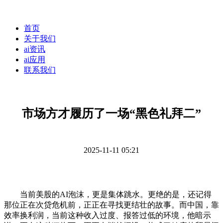
首页
关于我们
ai资讯
ai应用
联系我们
市场方才履历了一场“黑色礼拜二”
2025-11-11 05:21
当前美股的AI泡沫，更是集体跳水。更绝的是，还记得
那位正在次贷危机前，正正在寻找更结壮的故事。而中国，靠
效率换利润，当前这种收入过度、报答过低的环境，他暗示